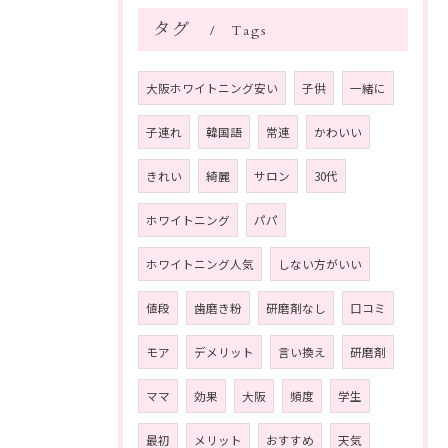
タグ
Tags
大阪ホワイトニング安い
子供
一緒に
子連れ
韓国語
常連
かわいい
きれい
綺麗
サロン
30代
ホワイトニング
パパ
ホワイトニング人気
しない方がいい
値段
歯磨き粉
研磨剤なし
口コミ
モア
デメリット
言い換え
研磨剤
ママ
効果
大阪
頻度
学生
最初
メリット
おすすめ
天気