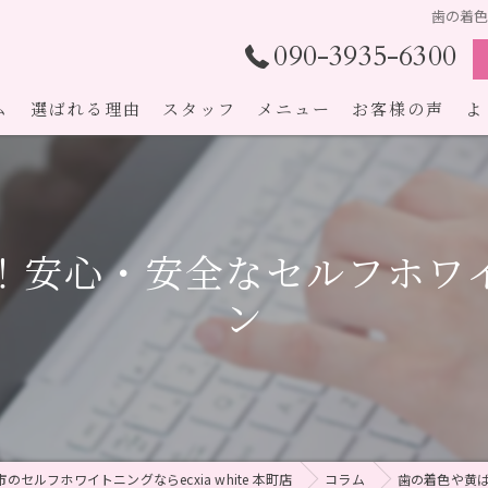
歯の着
090-3935-6300
ム
選ばれる理由
スタッフ
メニュー
お客様の声
よ
！安心・安全なセルフホワ
ン
のセルフホワイトニングならecxia white 本町店
コラム
歯の着色や黄