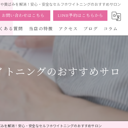
色や黄ばみを解消！安心・安全なセルフホワイトニングのおすすめサロン
お問い合わせはこちら
LINE予約はこちらから
くある質問
当店の特徴
アクセス
ブログ
コラム
通い放題
駅近
イトニングのおすすめサロ
個室
女性
体験
ばみを解消！安心・安全なセルフホワイトニングのおすすめサロン