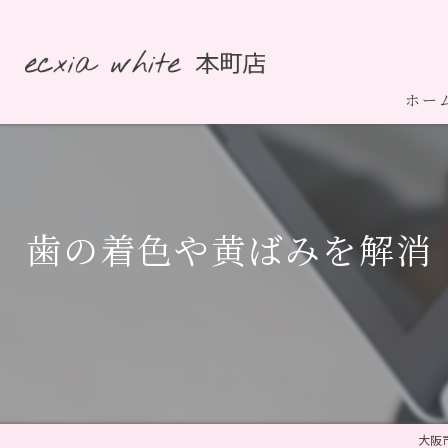
ホー
歯の着色や黄ばみを解消
大阪市