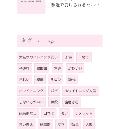
駅近で受けられるセルフホワイトニングの魅力
タグ
Tags
大阪ホワイトニング安い
子供
一緒に
子連れ
韓国語
常連
かわいい
きれい
綺麗
サロン
30代
ホワイトニング
パパ
ホワイトニング人気
しない方がいい
値段
歯磨き粉
研磨剤なし
口コミ
モア
デメリット
言い換え
研磨剤
ママ
効果
大阪