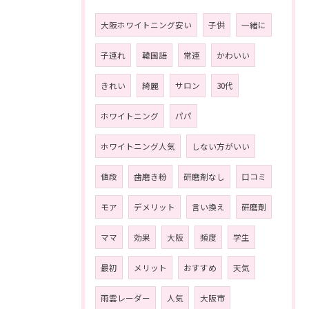
大阪ホワイトニング安い
子供
一緒に
子連れ
韓国語
常連
かわいい
きれい
綺麗
サロン
30代
ホワイトニング
パパ
ホワイトニング人気
しない方がいい
値段
歯磨き粉
研磨剤なし
口コミ
モア
デメリット
言い換え
研磨剤
ママ
効果
大阪
頻度
学生
最初
メリット
おすすめ
天気
雨雲レーダー
人気
大阪市