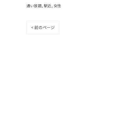
通い放題
駅近
女性
< 前のページ