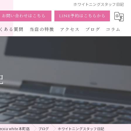
ホワイトニングスタッフ日記
お問い合わせはこちら
LINE予約はこちらから
くある質問
当店の特徴
アクセス
ブログ
コラム
通い放題
駅近
記
個室
女性
体験
a white 本町店
ブログ
ホワイトニングスタッフ日記