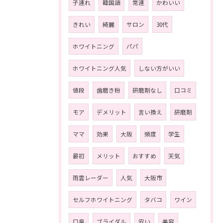
子連れ
韓国語
常連
かわいい
きれい
綺麗
サロン
30代
ホワイトニング
パパ
ホワイトニング人気
しない方がいい
値段
歯磨き粉
研磨剤なし
口コミ
モア
デメリット
言い換え
研磨剤
ママ
効果
大阪
頻度
学生
最初
メリット
おすすめ
天気
雨雲レーダー
人気
大阪市
セルフホワイトニング
タバコ
ワイン
口臭
ブライダル
安い
美容