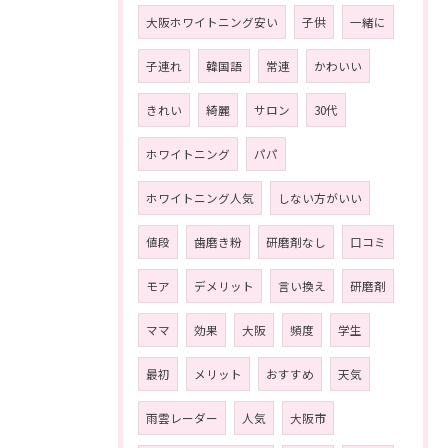
大阪ホワイトニング安い
子供
一緒に
子連れ
韓国語
常連
かわいい
きれい
綺麗
サロン
30代
ホワイトニング
パパ
ホワイトニング人気
しない方がいい
値段
歯磨き粉
研磨剤なし
口コミ
モア
デメリット
言い換え
研磨剤
ママ
効果
大阪
頻度
学生
最初
メリット
おすすめ
天気
雨雲レーダー
人気
大阪市