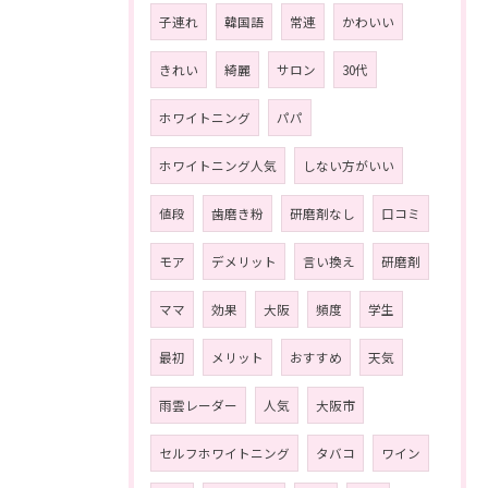
子連れ
韓国語
常連
かわいい
きれい
綺麗
サロン
30代
ホワイトニング
パパ
ホワイトニング人気
しない方がいい
値段
歯磨き粉
研磨剤なし
口コミ
モア
デメリット
言い換え
研磨剤
ママ
効果
大阪
頻度
学生
最初
メリット
おすすめ
天気
雨雲レーダー
人気
大阪市
セルフホワイトニング
タバコ
ワイン