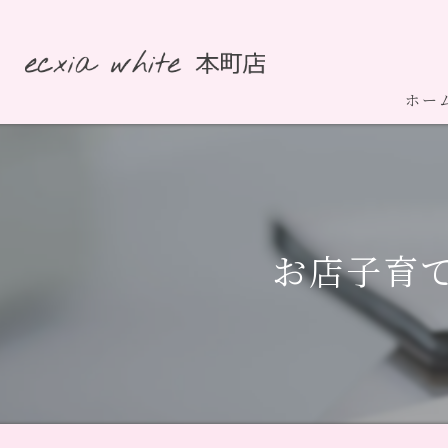
ホー
お店子育