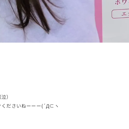
（泣）
くださいねーーー(´Д⊂ヽ