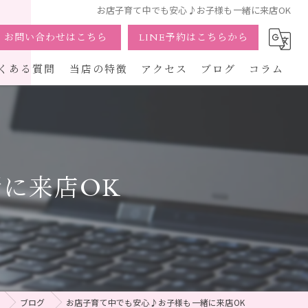
お店子育て中でも安心♪お子様も一緒に来店OK
お問い合わせはこちら
LINE予約はこちらから
くある質問
当店の特徴
アクセス
ブログ
コラム
通い放題
駅近
に来店OK
個室
女性
体験
ブログ
お店子育て中でも安心♪お子様も一緒に来店OK